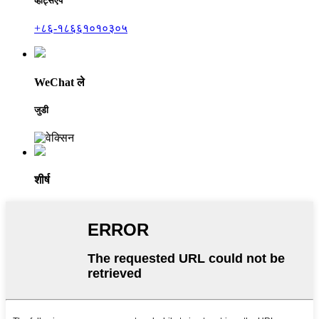
व्हाट्सएप
+८६-१८६६१०१०३०५
WeChat ले
जुडी
शीर्ष