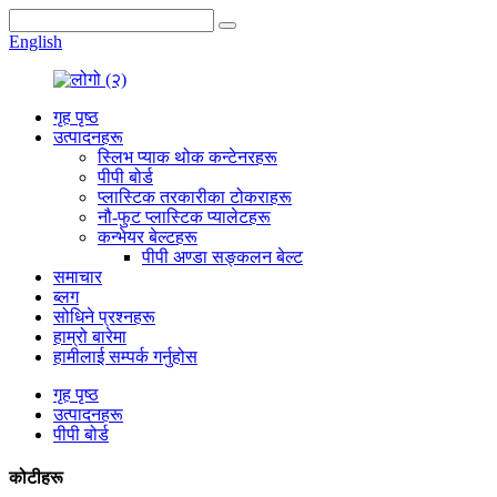
English
गृह पृष्ठ
उत्पादनहरू
स्लिभ प्याक थोक कन्टेनरहरू
पीपी बोर्ड
प्लास्टिक तरकारीका टोकराहरू
नौ-फुट प्लास्टिक प्यालेटहरू
कन्भेयर बेल्टहरू
पीपी अण्डा सङ्कलन बेल्ट
समाचार
ब्लग
सोधिने प्रश्नहरू
हाम्रो बारेमा
हामीलाई सम्पर्क गर्नुहोस
गृह पृष्ठ
उत्पादनहरू
पीपी बोर्ड
कोटीहरू