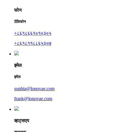
फोन
टेलिफोन
+८६१८६६१०१०३०५
+८६१८११८८६५३०७
इमेल
इमेल
sophia@lonovae.com
frank@lonovae.com
व्हाट्सएप