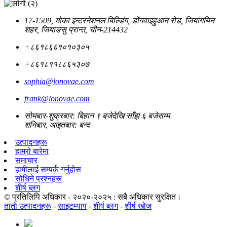
17-1509, मोका इन्टरनेशनल बिल्डिंग, डोंगवाइहुआन रोड, जियांगयिन
शहर, जियाङसु प्रान्त, चीन-214432
+८६१८६६१०१०३०५
+८६१८११८८६५३०७
sophia@lonovae.com
frank@lonovae.com
सोमबार-शुक्रबार: बिहान ९ बजेदेखि साँझ ६ बजेसम्म
शनिबार, आइतबार: बन्द
उत्पादनहरू
हाम्रो बारेमा
समाचार
हामीलाई सम्पर्क गर्नुहोस
सोधिने प्रश्नहरू
शीर्ष ब्लग
© प्रतिलिपि अधिकार - २०२०-२०२५ : सबै अधिकार सुरक्षित।
तातो उत्पादनहरू
-
साइटम्याप
-
शीर्ष ब्लग
-
शीर्ष खोज