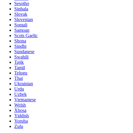
Sesotho
Sinhala
Slovak
Slovenian
Somali
Samoan
Scots Gaelic
Shona
Sindhi
Sundanese
Swahili
Tajik
Tamil
Telugu
Thai
Ukrainian
Urdu
Uzbek
Vietnamese
Welsh
Xhosa
Yiddish
Yoruba
Zulu