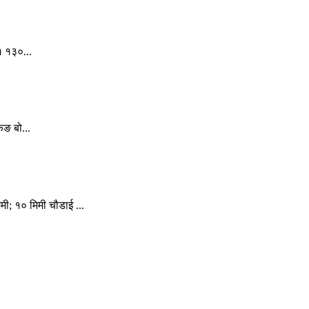
१ १३०...
िङ बो...
मी; १० मिमी चौडाई ...